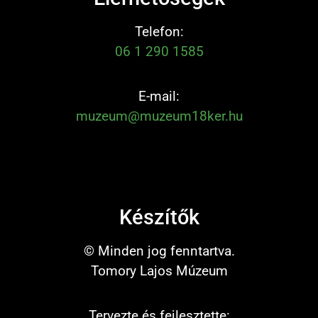
Telefon:
06 1 290 1585
E-mail:
muzeum@muzeum18ker.hu
Készítők
© Minden jog fenntartva.
Tomory Lajos Múzeum
Tervezte és fejlesztette: