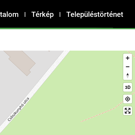
rtalom
Térkép
Településtörténet