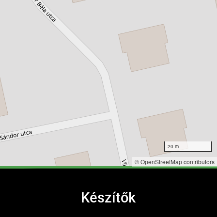
20 m
©
OpenStreetMap
contributors
Készítők