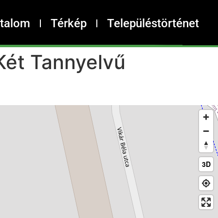
rtalom
Térkép
Településtörténet
Két Tannyelvű