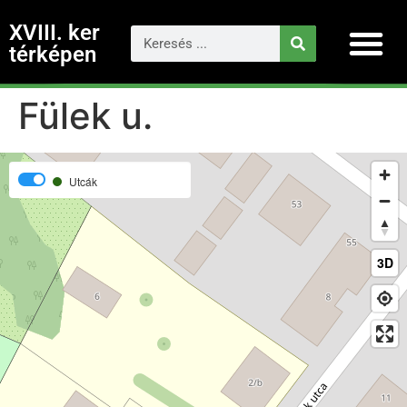
XVIII. ker
térképen
Fülek u.
Utcák