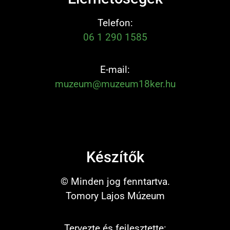
Telefon:
06 1 290 1585
E-mail:
muzeum@muzeum18ker.hu
Készítők
© Minden jog fenntartva.
Tomory Lajos Múzeum
Tervezte és fejlesztette: