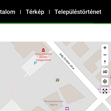
rtalom
Térkép
Településtörténet