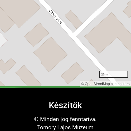
20 m
©
OpenStreetMap
contributors
Készítők
© Minden jog fenntartva.
Tomory Lajos Múzeum