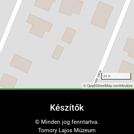
20 m
©
OpenStreetMap
contributors
Készítők
© Minden jog fenntartva.
Tomory Lajos Múzeum