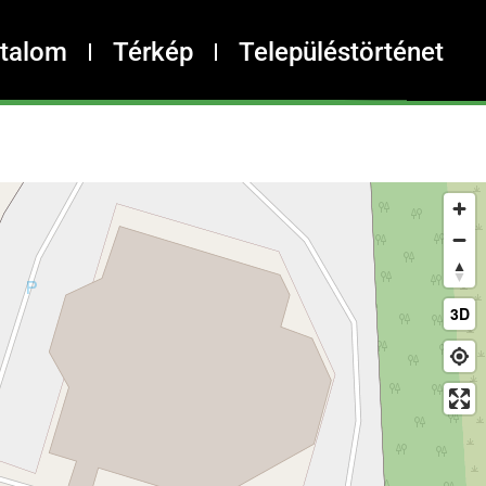
rtalom
Térkép
Településtörténet