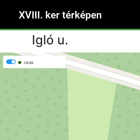
XVIII. ker térképen
Igló u.
Utcák