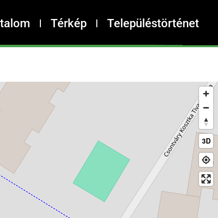
rtalom
Térkép
Településtörténet