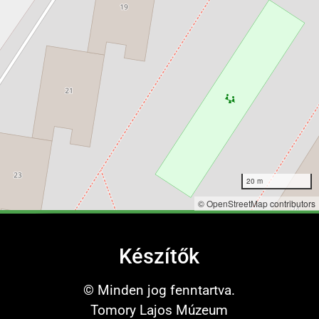
20 m
©
OpenStreetMap
contributors
Készítők
© Minden jog fenntartva.
Tomory Lajos Múzeum