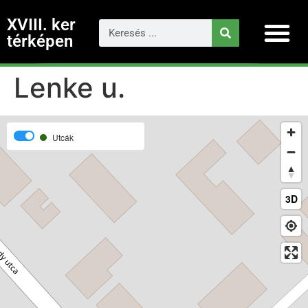
XVIII. ker
térképen
Lenke u.
Utcák