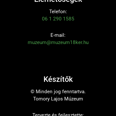
Telefon:
06 1 290 1585
E-mail:
muzeum@muzeum18ker.hu
Készítők
© Minden jog fenntartva.
Tomory Lajos Múzeum
Tervezte és fejlesztette: