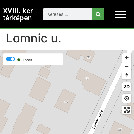
XVIII. ker
térképen
Lomnic u.
Utcák