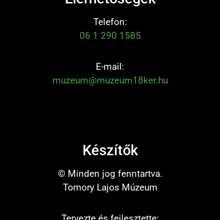
Telefon:
06 1 290 1585
E-mail:
muzeum@muzeum18ker.hu
Készítők
© Minden jog fenntartva.
Tomory Lajos Múzeum
Tervezte és fejlesztette: