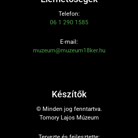
Telefon:
06 1 290 1585
E-mail:
muzeum@muzeum18ker.hu
Készítők
© Minden jog fenntartva.
Tomory Lajos Múzeum
Tervezte és fejlesztette: