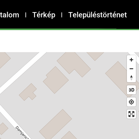
rtalom
Térkép
Településtörténet