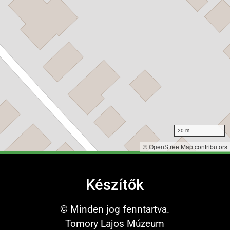
20 m
©
OpenStreetMap
contributors
Készítők
© Minden jog fenntartva.
Tomory Lajos Múzeum