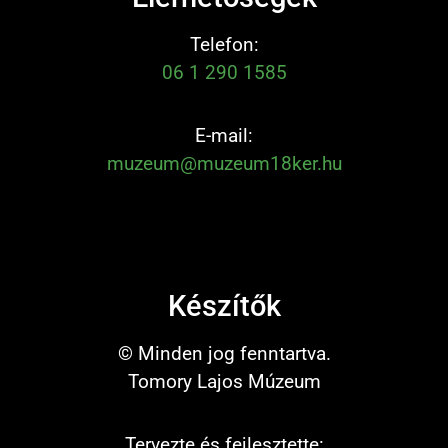
Telefon:
06 1 290 1585
E-mail:
muzeum@muzeum18ker.hu
Készítők
© Minden jog fenntartva.
Tomory Lajos Múzeum
Tervezte és fejlesztette: