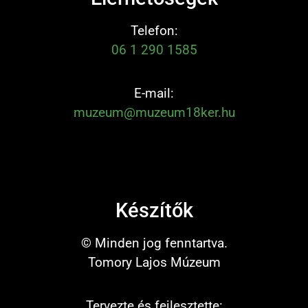
Telefon:
06 1 290 1585
E-mail:
muzeum@muzeum18ker.hu
Készítők
© Minden jog fenntartva.
Tomory Lajos Múzeum
Tervezte és fejlesztette: