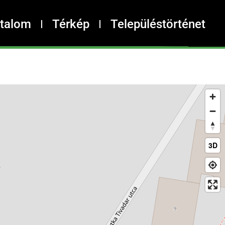
rtalom
Térkép
Településtörténet