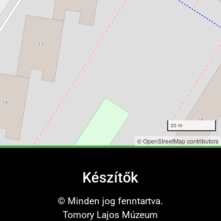
20 m
©
OpenStreetMap
contributors
Készítők
© Minden jog fenntartva.
Tomory Lajos Múzeum