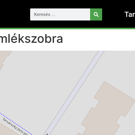
Ta
mlékszobra