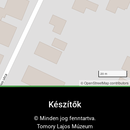
20 m
©
OpenStreetMap
contributors
Készítők
© Minden jog fenntartva.
Tomory Lajos Múzeum