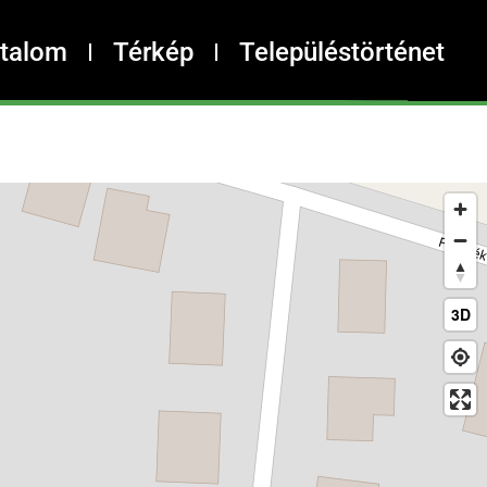
rtalom
Térkép
Településtörténet