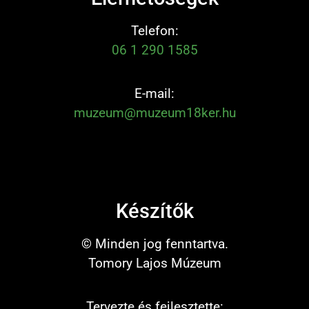
Telefon:
06 1 290 1585
E-mail:
muzeum@muzeum18ker.hu
Készítők
© Minden jog fenntartva.
Tomory Lajos Múzeum
Tervezte és fejlesztette: