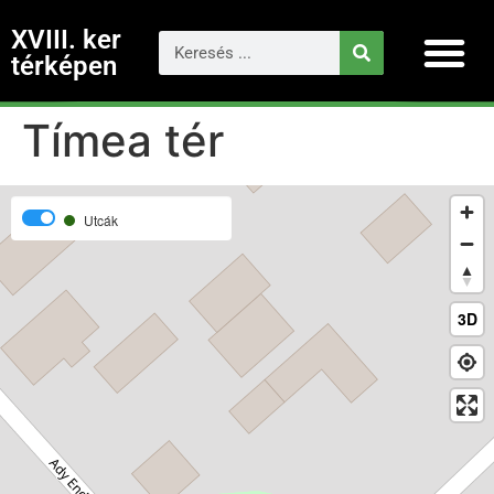
XVIII. ker
térképen
Tímea tér
Utcák