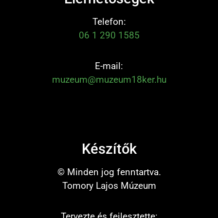
Telefon:
06 1 290 1585
E-mail:
muzeum@muzeum18ker.hu
Készítők
© Minden jog fenntartva.
Tomory Lajos Múzeum
Tervezte és fejlesztette: