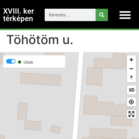
XVIII. ker
térképen
Töhötöm u.
Utcák