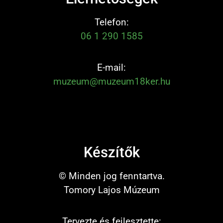
Telefon:
06 1 290 1585
E-mail:
muzeum@muzeum18ker.hu
Készítők
© Minden jog fenntartva.
Tomory Lajos Múzeum
Tervezte és fejlesztette: