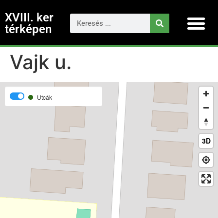
XVIII. ker
térképen
Vajk u.
Utcák