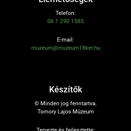
Telefon:
06 1 290 1585
E-mail:
muzeum@muzeum18ker.hu
Készítők
© Minden jog fenntartva.
Tomory Lajos Múzeum
Tervezte és fejlesztette: