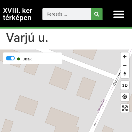
XVIII. ker
térképen
Varjú u.
Utcák