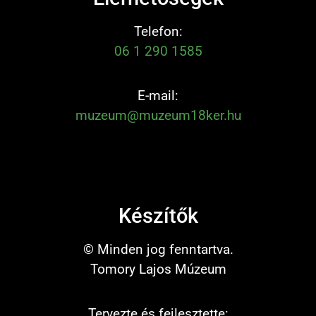
Telefon:
06 1 290 1585
E-mail:
muzeum@muzeum18ker.hu
Készítők
© Minden jog fenntartva.
Tomory Lajos Múzeum
Tervezte és fejlesztette: