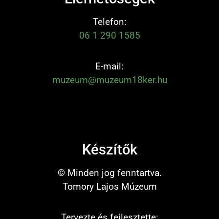
Telefon:
06 1 290 1585
E-mail:
muzeum@muzeum18ker.hu
Készítők
© Minden jog fenntartva.
Tomory Lajos Múzeum
Tervezte és fejlesztette: