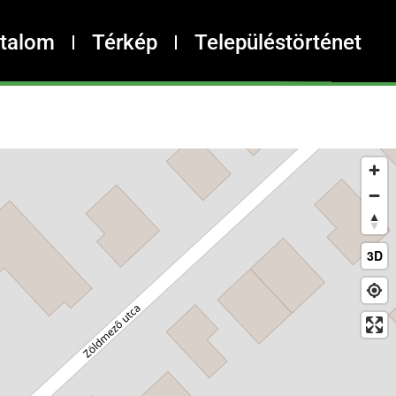
rtalom
Térkép
Településtörténet