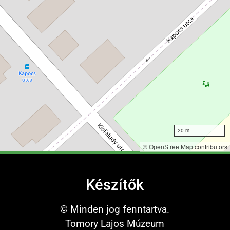
20 m
©
OpenStreetMap
contributors
Készítők
© Minden jog fenntartva.
Tomory Lajos Múzeum