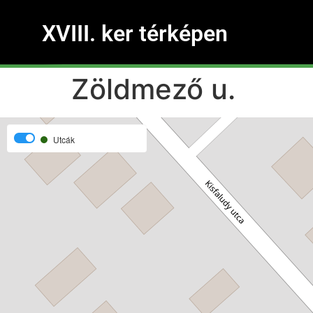
XVIII. ker térképen
Zöldmező u.
Utcák