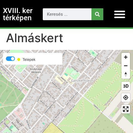
XVIII. ker
térképen
Almáskert
Telepek