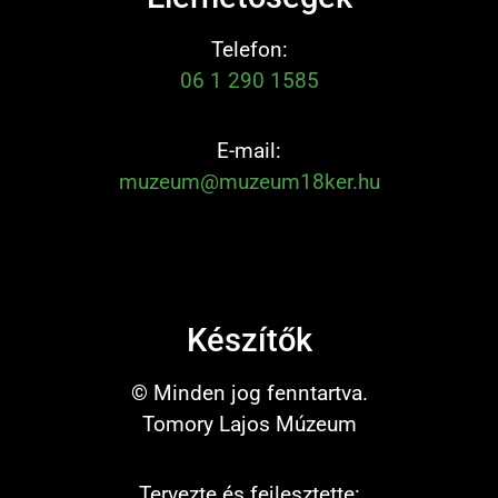
Telefon:
06 1 290 1585
E-mail:
muzeum@muzeum18ker.hu
Készítők
© Minden jog fenntartva.
Tomory Lajos Múzeum
Tervezte és fejlesztette: