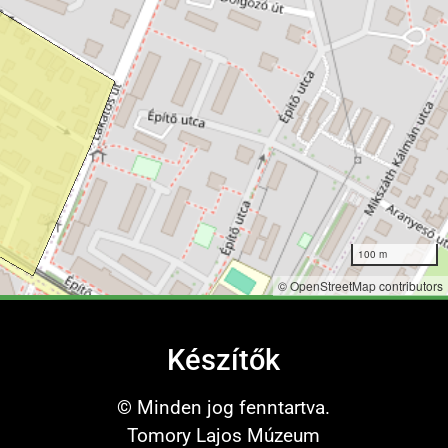
100 m
©
OpenStreetMap
contributors
Készítők
© Minden jog fenntartva.
Tomory Lajos Múzeum