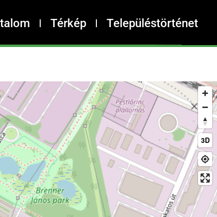
rtalom
Térkép
Településtörténet