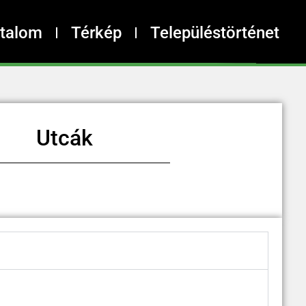
rtalom
Térkép
Településtörténet
Utcák