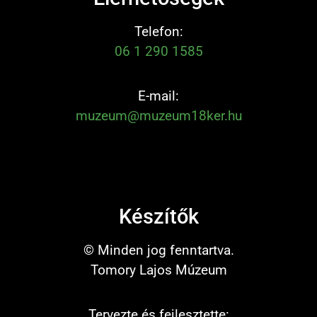
Telefon:
06 1 290 1585
E-mail:
muzeum@muzeum18ker.hu
Készítők
© Minden jog fenntartva.
Tomory Lajos Múzeum
Tervezte és fejlesztette: