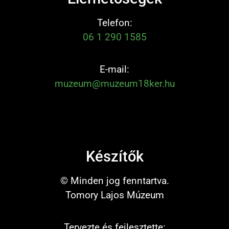
Telefon:
06 1 290 1585
E-mail:
muzeum@muzeum18ker.hu
Készítők
© Minden jog fenntartva.
Tomory Lajos Múzeum
Tervezte és fejlesztette: