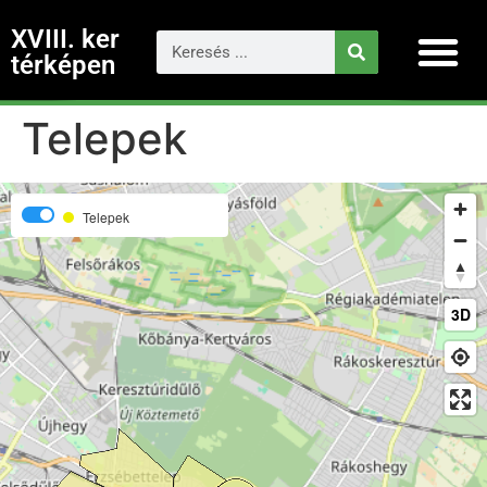
XVIII. ker
térképen
Telepek
Telepek